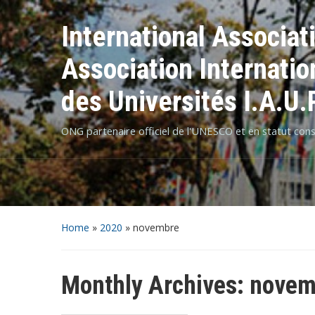
International Associat
Association Internati
des Universités I.A.U.P
ONG partenaire officiel de l'UNESCO et en statut co
Home
»
2020
»
novembre
Monthly Archives:
novem