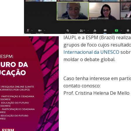
IAUPL e a ESPM (Brazil) reali
grupos de foco cujos resultad
Internacional da UNESCO
sobr
moldar o debate global.
Caso tenha interesse em parti
contato conosco:
Prof. Cristina Helena De Mello