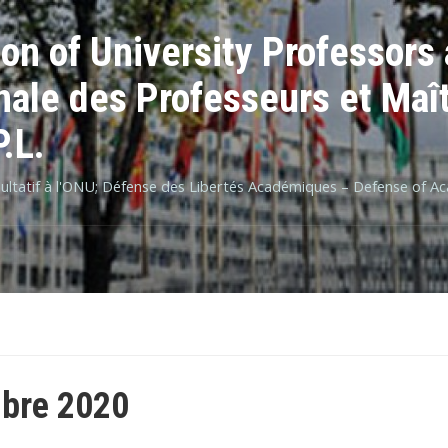
ion of University Professors
onale des Professeurs et Ma
.L.
nsultatif à l'ONU; Défense des Libertés Académiques – Defense of 
bre 2020