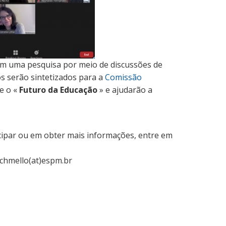
zam uma pesquisa por meio de discussões de
os serão sintetizados para a
Comissão
e o «
Futuro da Educação
» e ajudarão a
cipar ou em obter mais informações, entre em
 chmello(at)espm.br