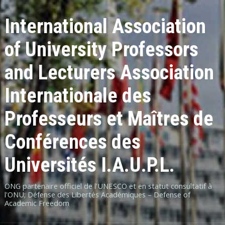
International Association
of University Professors
and Lecturers Association
Internationale des
Professeurs et Maîtres de
Conférences des
Universités I.A.U.P.L.
ONG partenaire officiel de l'UNESCO et en statut consultatif à
l'ONU; Défense des Libertés Académiques – Defense of
Academic Freedom