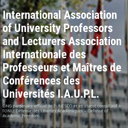
International Association
of University Professors
and Lecturers Association
Internationale des
Professeurs et Maîtres de
Conférences des
Universités I.A.U.P.L.
ONG partenaire officiel de l'UNESCO et en statut consultatif à
l'ONU; Défense des Libertés Académiques – Defense of
Academic Freedom