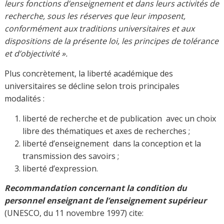
travaillent,
– le droit de ne pas être soumis à la censure
institutionnelle et celui de participer librement aux
activités d’organisations professionnelles ou
d’organisations académiques représentatives»
.
La liberté académique trouve son origine dans les
traditions universitaires. Le constitutionaliste Georges
VEDEL la définissait comme «
celle d’un homme libre à
qui sont confiés d’autres hommes libres ».
La liberté d’expression
, l’indépendance du chercheur, la
nécessaire neutralité de comportement et l’objectivité du
savoir, sont les conditions qui permettent l’exercice
même de l’activité de l’universitaire. Néanmoins le
dispositif juridique reste assez flou pour certains points.
La liberté d’expression va de soi à partir de la Déclaration
des Droits de l’Homme. Il convient d’attribuer aux