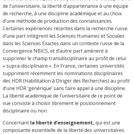
pratiques d’enseignement n’a un sens qu’en libre
dialogue, de propositions des innovations pédagogiques.
Elle conditionne un travail avec les collègues de façon
collégiale, avec le monde extérieur, notamment avec les
acteurs des entreprises pour une professionnalisation
des étudiants, et avec les institutions publiques pour les
Sciences Sociales, et finalement, avec les acteurs de l’Etat
qui devrait être un garant institutionnel des libertés
académiques. Le temps d’un universitaire se réduit de
plus en plus avec la multiplication des charges et des
fonctions: secrétariat administratif, management
d’équipe, surcharges de gestion numérique ( mails,
plateformes de gestion, etc), enseignement et visites d’
entreprises, recherches à partir desquelles il est évalué.
La réduction du temps, caractéristique des métiers
intellectuels, devient une menace forte aux libertés
académiques et à la recherche. Le temps de réflexion
consacré à la recherche, aux rencontres avec les