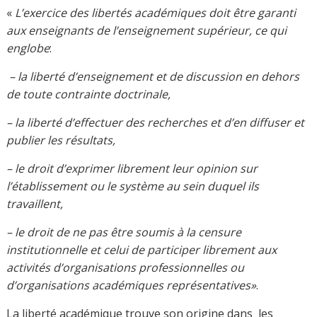
universitaires, d’une part la liberté d’expression au sein
et en dehors des murs de l’université et, d’autre part, la
liberté d’expression à l’intérieur et en dehors de leurs
champs disciplinaires (O. Beaud).
La liberté académique est accordée à un universitaire
parce qu’il est un diffuseur libre mais aussi le concepteur
des connaissances. La création des connaissances est
‘sans limites’ et exponentiellement grandissante dans la
Société de la Connaissance. Un universitaire a la liberté
d’apporter un regard critique sur la création des
nouvelles connaissances des autres universitaires et de
pouvoir exprimer librement ces critiques devant la
société. Les universitaires peuvent aussi apporter une
expertise (par une méthodologie libre au choix) dans la
société civile. Cette expertise délivrée à la société ne doit
pas être influencée par les raisons politiques ou
économiques, elle doit correspondre aux valeurs
véhiculées par l’universitaire. A ceci se rajoute une