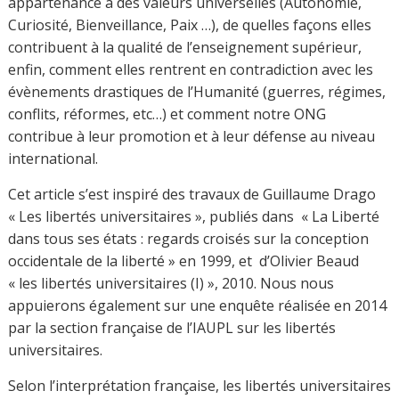
Code de l’Education (art 57.) en France et dans une
Recommandation de l’UNESCO 1997. En outre, l’article
952-2 du Code de l’Education stipule:
« Les enseignants-chercheurs, les enseignants et les
chercheurs jouissant d’une pleine indépendance et
d’une entière liberté d’expression dans l’exercice de
leurs fonctions d’enseignement et dans leurs activités de
recherche, sous les réserves que leur imposent,
conformément aux traditions universitaires et aux
dispositions de la présente loi, les principes de tolérance
et d’objectivité ».
Plus concrètement, la liberté académique des
universitaires se décline selon trois principales
modalités :
liberté de recherche et de publication avec un choix
libre des thématiques et axes de recherches ;