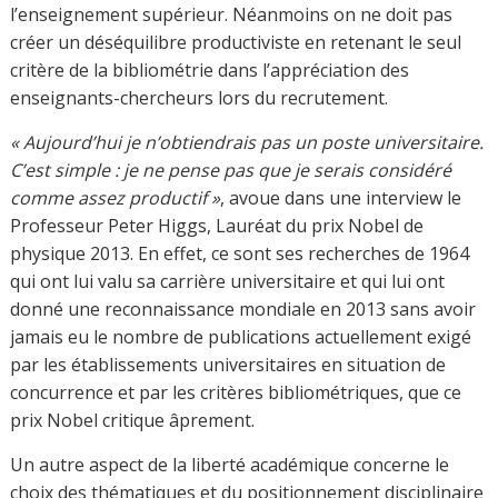
d’une HDR ‘générique’ sans faire appel à une discipline.
La liberté académique de l’universitaire de ce point de
vue consiste à choisir librement le positionnement
disciplinaire ou non.
Concernant
la liberté d’enseignement,
qui est une
composante essentielle de la liberté des universitaires.
Celle-ci est indispensable à la qualité de l’enseignement
supérieur en prenant en compte des savoirs en création
à l’opposé des savoirs ‘constitutifs’ qui sont souvent
transmis dans les établissements « non-universitaires ».
C’est pourquoi les enseignants-chercheurs n’enseignent
pas un programme imposé, ne transmettent pas la
pensée établie par des forces extérieurs, mais
enseignent leur propre pensée, produite à partir des
expériences de recherche et en s’inscrivant dans un
dialogue avec les collègues et avec le monde extérieur.
Une telle liberté d’enseigner, d’inventer de nouvelles