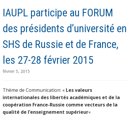
d’intérêt car ces libertés sont consubstantielles de
l’Université et du métier d’universitaire. Les libertés
universitaires sont les principes-clés de l’Université, elles
permettent de définir en quoi consistent le métier
d’universitaire et les compétences des universités. Les
libertés universitaires sont alors à relier au concept
d’indépendance des enseignants-chercheurs :
« Les
libertés universitaires sont un curieux mélange de textes
et de tradition, de principes et d’usages ».
La clarification
conceptuelle de la liberté universitaire consiste à signaler
la différence entre les libertés des universitaires et
l’autonomie des universités. Si ces deux notions se
chevauchent, elles restent néanmoins distinctes.
L’autonomie des universités signifie l’indépendance
administrative et financière des universités, mais elle doit
aussi inclure l’indépendance des universitaires.
D’autre part, les débats sur le fait que l’autonomie des