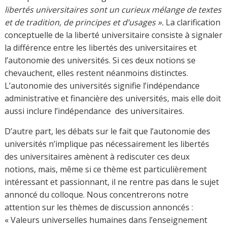
universitaires comme l’ensemble des droits et des
devoirs des universitaires quant à leur mission
spécifique : enseigner, rechercher/diffuser la
connaissance, s’exprimer. Ainsi on montrera comment et
pourquoi les libertés universitaires ont été conçues et
admises à niveau international via leur expression et
appartenance à des valeurs universelles (Autonomie,
Curiosité, Bienveillance, Paix …), de quelles façons elles
contribuent à la qualité de l’enseignement supérieur,
enfin, comment elles rentrent en contradiction avec les
évènements drastiques de l’Humanité (guerres, régimes,
conflits, réformes, etc…) et comment notre ONG
contribue à leur promotion et à leur défense au niveau
international.
Cet article s’est inspiré des travaux de Guillaume Drago
« Les libertés universitaires », publiés dans « La Liberté
dans tous ses états : regards croisés sur la conception