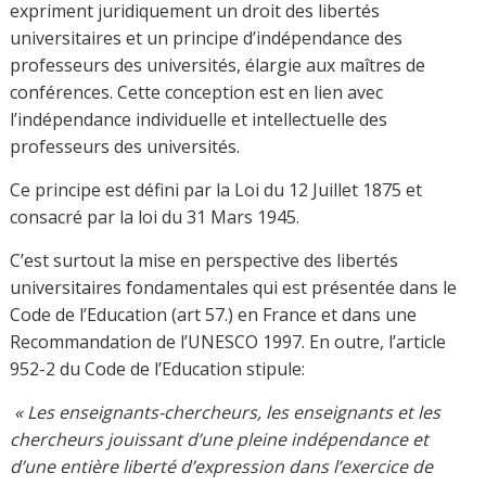
liberté d’enseignement dans la conception et la
transmission des savoirs ;
liberté d’expression.
Recommandation concernant la condition du
personnel enseignant de l’enseignement supérieur
(UNESCO, du 11 novembre 1997) cite:
«
L’exercice des libertés académiques doit être garanti
aux enseignants de l’enseignement supérieur, ce qui
englobe
:
– la liberté d’enseignement et de discussion en dehors
de toute contrainte doctrinale,
– la liberté d’effectuer des recherches et d’en diffuser et
publier les résultats,
– le droit d’exprimer librement leur opinion sur
l’établissement ou le système au sein duquel ils