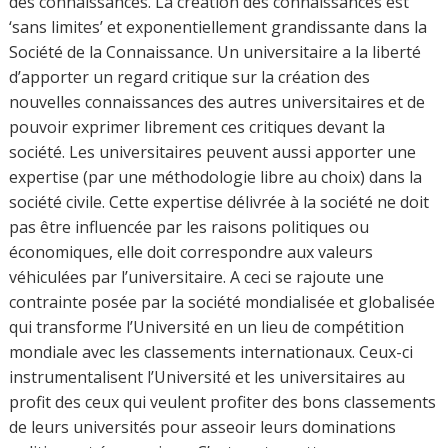
publication
nécessite le choix libre d’un thème de
recherche et d’un positionnement disciplinaire en lien
avec les activités d’enseignement universitaire. Pour
comprendre la mission d’enseignement des
universitaires et la portée de la liberté académique, il faut
rompre avec un ancien dogme : celui ‘d’enseigner la
vérité toute faite’. Dans le cadre de l’Université ancienne,
l’enseignant lors de la transmission des connaissances
n’a pas droit à l’erreur au titre de la transmission des
« connaissances qui existent ». L’Universitaire doit
rechercher la vérité en dehors des dogmes politiques et
économiques que ce soit pour un travail fondamental ou
appliqué, sponsorisé par les entreprises ou soutenu par
les politiques des établissements. Une telle conception
aboutit à redéfinir autrement la liberté académique qui
implique le ‘droit à se tromper’ et ainsi de chercher à
nouveau, par le biais des méthodes scientifiques et par
l’acceptation des critiques des pairs universitaires