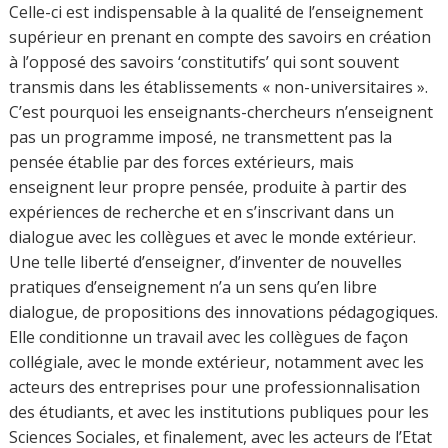
collègues en France et à l’étranger, que l’institution
devrait offrir à l’universitaire, est de plus en plus réduit et
sacrifié aux multiples tâches. La liberté devient
simplement formelle…
Dans la conception actuelle de l’Université,
l’enseignement et la recherche sont indissociables, ceux-
ci constituent un élément indispensable de la qualité de
l’enseignement supérieur. Il y a dans la fonction
d’enseignant une nécessaire relation entre la création et
la transmission des connaissances, parfois inconsciente
et tacite. Et ce caractère consubstantiel à tout
enseignement nourrit la recherche. Les missions dont
doit s’acquitter un enseignant-chercheur au cours de sa
carrière sont multiples mais toujours reliées aux libertés
académiques : enseigner et initier les étudiants à la
recherche ; s’adonner lui-même à la recherche, à titre
personnel ou en équipe ; diffuser le savoir auprès du
public et à l’international ; porter la science dans les pays