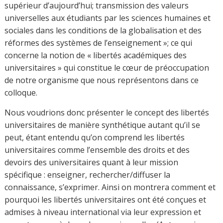
occidentale de la liberté » en 1999, et d’Olivier Beaud
« les libertés universitaires (I) », 2010. Nous nous
appuierons également sur une enquête réalisée en 2014
par la section française de l’IAUPL sur les libertés
universitaires.
Selon l’interprétation française, les libertés universitaires
expriment juridiquement un droit des libertés
universitaires et un principe d’indépendance des
professeurs des universités, élargie aux maîtres de
conférences. Cette conception est en lien avec
l’indépendance individuelle et intellectuelle des
professeurs des universités.
Ce principe est défini par la Loi du 12 Juillet 1875 et
consacré par la loi du 31 Mars 1945.
C’est surtout la mise en perspective des libertés
universitaires fondamentales qui est présentée dans le