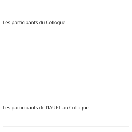
IAUPL participe au FORUM
des présidents d’université en
SHS de Russie et de France,
les 27-28 février 2015
février 5, 2015
Thème de Communication: «
Les valeurs
internationales des libertés académiques et de la
coopération France-Russie comme vecteurs de la
qualité de l’enseignement supérieur
«
La présentation des libertés universitaires est riche