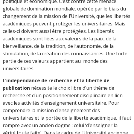
appartenant à un champ disciplinaire. C’est ici que la
recherche couplée avec l’enseignement fait avancer
l’Université et les universitaires vers la qualité.
La liberté de recherche et de publication qui est mise au
premier plan, est donc consubstantielle de
l’enseignement. Elle est le vecteur de la qualité de
l’enseignement supérieur. Néanmoins on ne doit pas
créer un déséquilibre productiviste en retenant le seul
critère de la bibliométrie dans l’appréciation des
enseignants-chercheurs lors du recrutement.
« Aujourd’hui je n’obtiendrais pas un poste universitaire.
C’est simple : je ne pense pas que je serais considéré
comme assez productif »
, avoue dans une interview le
Professeur Peter Higgs, Lauréat du prix Nobel de
physique 2013. En effet, ce sont ses recherches de 1964
qui ont lui valu sa carrière universitaire et qui lui ont
donné une reconnaissance mondiale en 2013 sans avoir