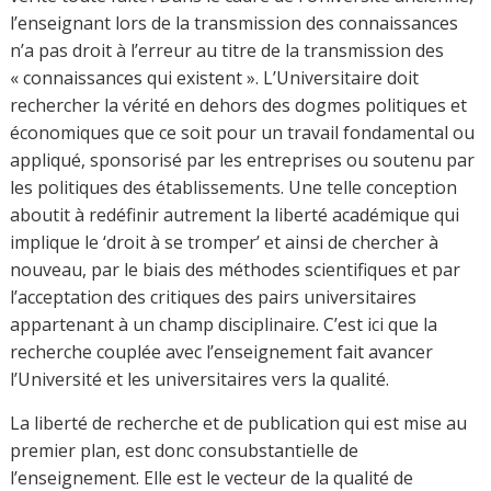
jamais eu le nombre de publications actuellement exigé
par les établissements universitaires en situation de
concurrence et par les critères bibliométriques, que ce
prix Nobel critique âprement.
Un autre aspect de la liberté académique concerne le
choix des thématiques et du positionnement disciplinaire
de l’universitaire, la liberté d’appartenance à une équipe
de recherche, à une discipline académique et au choix
d’une méthode de production des connaissances.
Certaines expériences récentes dans la recherche russe
d’une part intègrent les Sciences Humaines et Sociales
dans les Sciences Exactes dans un contexte russe de la
Convergence NBICS, et d’autre part amènent à
supprimer le champ transdisciplinaire au profit de celui
« supra-disciplinaire ». En France, certaines universités
suppriment récemment les nominations disciplinaires
des HDR (Habilitation à Diriger des Recherches) au profit