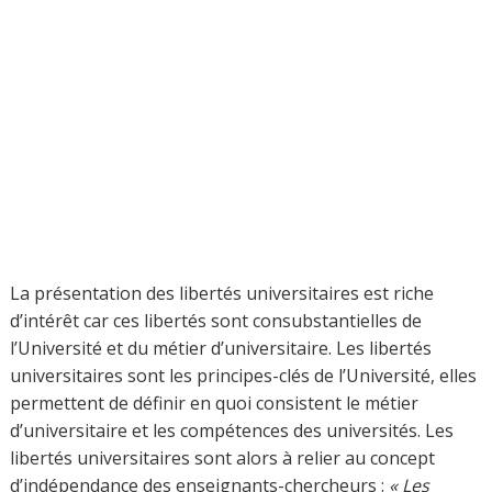
universités n’implique pas nécessairement les libertés
des universitaires amènent à rediscuter ces deux
notions, mais, même si ce thème est particulièrement
intéressant et passionnant, il ne rentre pas dans le sujet
annoncé du colloque. Nous concentrerons notre
attention sur les thèmes de discussion annoncés :
« Valeurs universelles humaines dans l’enseignement
supérieur d’aujourd’hui; transmission des valeurs
universelles aux étudiants par les sciences humaines et
sociales dans les conditions de la globalisation et des
réformes des systèmes de l’enseignement »; ce qui
concerne la notion de « libertés académiques des
universitaires » qui constitue le cœur de préoccupation
de notre organisme que nous représentons dans ce
colloque.
Nous voudrions donc présenter le concept des libertés
universitaires de manière synthétique autant qu’il se
peut, étant entendu qu’on comprend les libertés