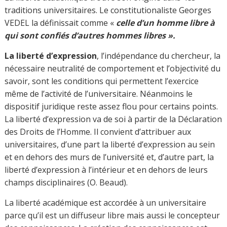
contrainte posée par la société mondialisée et globalisée
qui transforme l’Université en un lieu de compétition
mondiale avec les classements internationaux. Ceux-ci
instrumentalisent l’Université et les universitaires au
profit des ceux qui veulent profiter des bons classements
de leurs universités pour asseoir leurs dominations
politique et économique. C’est contre cette menace
globale de domination mondiale, opérée par le biais du
changement de la mission de l’Université, que les libertés
académiques peuvent protéger les universitaires. Mais
celles-ci doivent aussi être protégées. Les libertés
académiques sont liées aux valeurs de la paix, de la
bienveillance, de la tradition, de l’autonomie, de la
stimulation, de la création des connaissances. Une forte
partie de ces valeurs appartient au monde des
universitaires.
L’indépendance de recherche et la liberté de